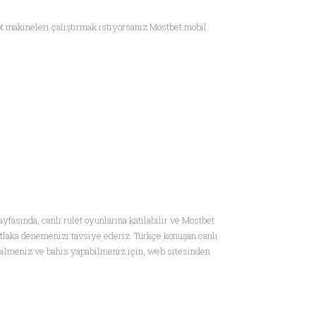
lot makineleri çalıştırmak istiyorsanız Mostbet mobil
yfasında, canlı rulet oyunlarına katılabilir ve Mostbet
utlaka denemenizi tavsiye ederiz. Türkçe konuşan canlı
yabilmeniz ve bahis yapabilmeniz için, web sitesinden