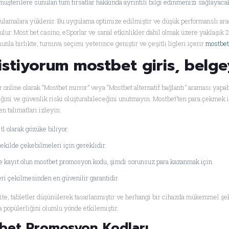
 müşterilere sunulan tüm fırsatlar hakkında ayrıntılı bilgi edinmenizi sağlayacak
gulamalara yüklenir. Bu uygulama optimize edilmiştir ve düşük performanslı araç
rulur. Most bet casino, eSporlar ve sanal etkinlikler dahil olmak üzere yaklaşık 
nunla birlikte, turnuva seçimi yeterince geniştir ve çeşitli ligleri içerir
mostbet
stiyorum mostbet giris, belgey
online olarak “Mostbet mirror” veya “Mostbet alternatif bağlantı” araması yapab
eceğini ve güvenlik riski oluşturabileceğini unutmayın. Mostbet’ten para çekm
n talimatları izleyin.
tl olarak gözüke biliyor.
şekilde çekebilmeleri için gereklidir.
ve kayıt olun mostbet promosyon kodu, şimdi sorunsuz para kazanmak için.
eri çekilmesinden en güvenilir garantidir.
. Site, tabletler düşünülerek tasarlanmıştır ve herhangi bir cihazda mükemmel şe
 popülerliğini olumlu yönde etkilemiştir.
tbet Promosyon Kodları