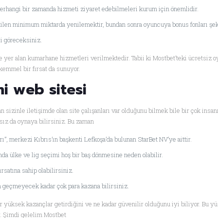
herhangi bir zamanda hizmeti ziyaret edebilmeleri kurum için önemlidir.
tilen minimum miktarda yenilemektir, bundan sonra oyuncuya bonus fonları şekl
i göreceksiniz.
e yer alan kumarhane hizmetleri verilmektedir. Tabii ki Mostbet’teki ücretsiz 
emmel bir fırsat da sunuyor.
i web sitesi
n sizinle iletişimde olan site çalışanları var olduğunu bilmek bile bir çok insanı
sız da oynaya bilirsiniz. Bu zaman
rı”, merkezi Kıbrıs’ın başkenti Lefkoşa’da bulunan StarBet NV’ye aittir.
da ülke ve lig seçimi hoş bir baş dönmesine neden olabilir.
ırsatına sahip olabilirsiniz.
an geçmeyecek kadar çok para kazana bilirsiniz.
r yüksek kazançlar getirdiğini ve ne kadar güvenilir olduğunu iyi biliyor. Bu y
or. Şimdi gelelim Mostbet