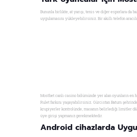
Bununla birlikte, at yarışı, tenis ve diğer esporlara da
uygulamasını yükleyebilirsiniz. Bir akıllı telefon arac
Mostbet canlı casino bölümünde yer alan oyunların en har
Rulet farkını yaşayabilirsiniz. Gürcistan Batum şehrin
krupiyerler kontrolünde, masanın belirlediği limitler d
üye girişi yapmanız gerekmektedir.
Android cihazlarda Uygul