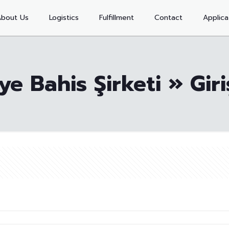
bout Us
Logistics
Fulfillment
Contact
Applica
ye Bahis Şirketi » Gir