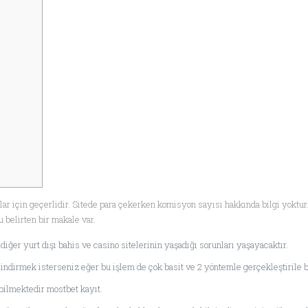
ar için geçerlidir. Sitede para çekerken komisyon sayısı hakkında bilgi yoktur.
belirten bir makale var.
ğer yurt dışı bahis ve casino sitelerinin yaşadığı sorunları yaşayacaktır.
indirmek isterseniz eğer bu işlem de çok basit ve 2 yöntemle gerçekleştirile bi
abilmektedir mostbet kayıt.