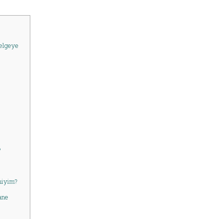
belgeye
?
miyim?
ane