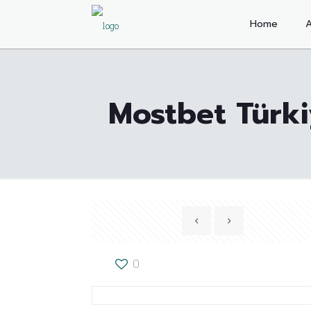
Home
A
Mostbet Türki
0