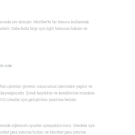
rasında yer almıştır. Mostbet’te bir bonusu kullanmak
ilir. Daha fazla bilgi için ilgili bonusun hüküm ve
en size
r. Tüm işlemler güvenli sunucumuz üzerinden yapılır ve
hai kaynağınızdır. Şimdi kaydolun ve kendilerine mümkün
 cihazlar için geliştirilen yazılıma benzer.
timinde eğlenceli oyunlar oynayabilirsiniz. Sitedeki üye
stbet para yatırma hızları ve Mostbet para yatırma