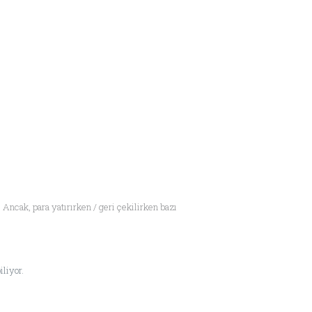
 Ancak, para yatırırken / geri çekilirken bazı
liyor.