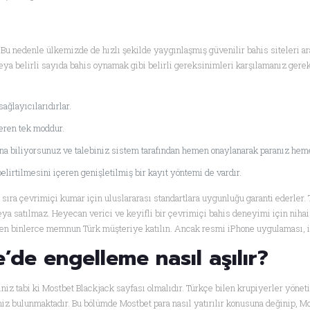
. Bu nedenle ülkemizde de hızlı şekilde yaygınlaşmış güvenilir bahis siteleri a
a belirli sayıda bahis oynamak gibi belirli gereksinimleri karşılamanız gerekeb
ağlayıcılarıdırlar.
veren tek moddur.
una biliyorsunuz ve talebiniz sistem tarafından hemen onaylanarak paranız hem
elirtilmesini içeren genişletilmiş bir kayıt yöntemi de vardır.
 sıra çevrimiçi kumar için uluslararası standartlara uygunluğu garanti ederle
 veya satılmaz. Heyecan verici ve keyifli bir çevrimiçi bahis deneyimi için ni
en binlerce memnun Türk müşteriye katılın. Ancak resmi iPhone uygulaması, iOS
e’de engelleme nasıl aşılır?
niz tabi ki Mostbet Blackjack sayfası olmalıdır. Türkçe bilen krupiyerler yöne
iz bulunmaktadır. Bu bölümde Mostbet para nasıl yatırılır konusuna değinip, Mo